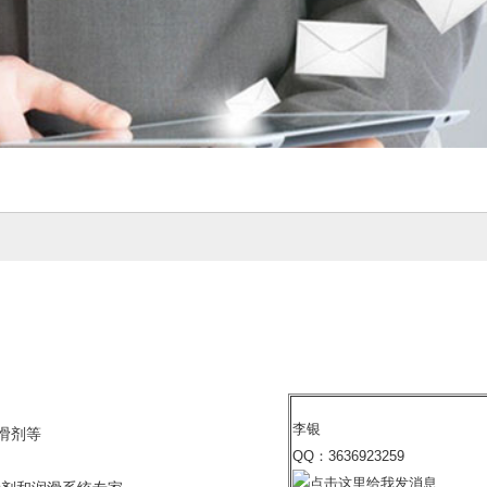
李银
滑剂等
QQ：3636923259