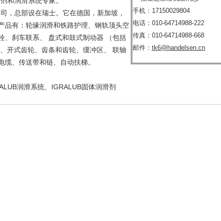
润滑剂和润滑系统专家。
手机：17150029804
的公司，总部设在瑞士。它在德国，新加坡，
电话：010-64714988-222
产品有：轮缘润滑和铁路护理、钢轨顶头空
传真：010-64714988-668
栓、刹车联系、 盘式和鼓式制动器 （包括
邮件：
tk6@handelsen.cn
）、开式齿轮、齿条和齿轮、缓冲区、 联轴
电缆、传送带和链、自动扶梯。
RALUB润滑系统、IGRALUB固体润滑剂